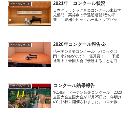
2021年 コンクール状況
ピアノコンクール
日本クラッシック音楽コンクール未就学
児部門 高得点で予選通過朝1番の演
奏 豊洲シビックホールトップバッタ
ーでいつもになく緊張気味でした。ピテ
ィナコンペティション☆B級 予
選奨励賞未就学児ながら 果敢にB級(小
4以下の部門に参加)奨励...
2020年コンクール報告-2-
ピアノコンクール
ベーテン音楽コンクール バロック部
門：小2おめでとう！優秀賞！！ 予選
通過！！全国大会で優勝することを目指
して頑張っています！昨年 6月ごろか
らレッスンに通ってくれています。初の
ステージが 昨年夏 コンクールでし
た。あれれ？？と思っていると...
コンクール結果報告
ピアノコンクール
第14回 ベーテン音楽コンクール 2020
全国大会全国大会が12月25日と 年明け
の1月5日に開催されました。コロナ禍の
中 詳細の注意を払って開催してくださ
ったことに感謝いたします。生徒達は
いつも以上に一生懸命練習した成果をホ
ールで披露で...