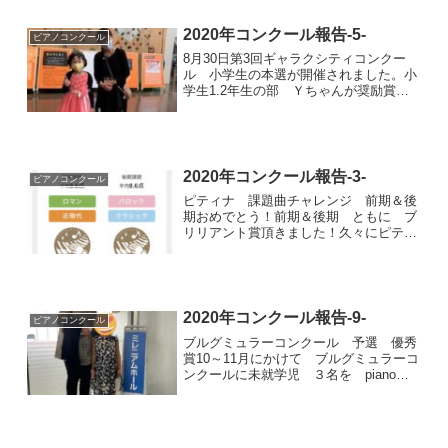
2020年コンクール報告-5-
ピアノコンクール
8月30日第3回ギャラクシティコンクー
ル 小学生の本選が開催されました。小
学生1.2年生の部 Ｙちゃんが奨励賞を
頂きました。本人は 第一位 足立区長
賞を切望して頑張っていたので 悔しが
っていました。その悔しさが今後の上達
につながると思うと ...
2020年コンクール報告-3-
ピアノコンクール
ピティナ 課題曲チャレンジ 前期＆後
期おめでとう！前期＆後期 ともに ブ
リリアント賞頂きました！久々にピティ
ナコンペティションにチャレンジするこ
とを決めた。しかし コロナ感染のた
め コンペがなくなりがっかりしていた
Cちゃん「課題曲チャレンジ...
2020年コンクール報告-9-
ピアノコンクール
ブルグミュラーコンクール 予選 優秀
賞10～11月にかけて ブルグミュラーコ
ンクールに未就学児 ３名を pianoを
習い始めて1年未満、そして全員初舞台
という何とも言えない厳しい条件で参加
させた。コロナ禍の中、発表会も出来
ず、人前で弾く緊張...