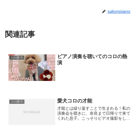
sakonpiano
関連記事
ピアノ演奏を聴いてのコロの熱
コロ(愛犬)
演
愛犬コロの才能
コロ(愛犬)
才能とは繰り返すことで生まれる！私の
演奏会を聴きに、奈良まで日帰りで来て
くれた息子。こっそりビデオ撮影をして
くれた。(ホントはダメなのですが)先に
帰宅し、コロに聞かせると・・・私の練
習を嫌というほど聞いていたコロ。いつ
も同じフレーズの箇所で...