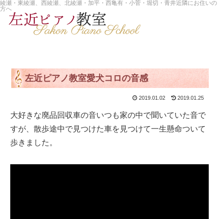
綾瀬・東綾瀬、西綾瀬、北綾瀬・加平・西亀有・小菅・堀切・青井近隣にお住いの
方へ
左近ピアノ教室愛犬コロの音感
2019.01.02
2019.01.25
大好きな廃品回収車の音いつも家の中で聞いていた音で
すが、散歩途中で見つけた車を見つけて一生懸命ついて
歩きました。