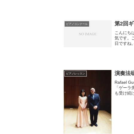
第2回
ピアノコンクール
こんにち
気です。
日ですね
区のコン
コ...
演奏法
ピアノレッスン
Rafae
「ゲーラ
も受け続
導にも欠か