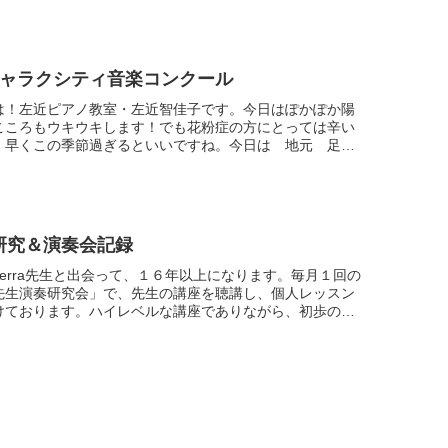
ギャラクシティ音楽コンクール
は！左近ピアノ教室・左近智佳子です。今日はぽかぽか陽
こころもウキウキします！でも花粉症の方にとっては辛い
。早くこの季節過ぎるといいですね。今日は 地元 足立
クールのついて昨年の様子昨年 栄えある足立区のこの
研究＆演奏会記録
l Guerra先生と出会って、１６年以上になります。毎月１回の
先生演奏研究会」で、先生の講座を聴講し、個人レッスン
けております。ハイレベルな講座でありながら、初歩の指
せない役立つ話を記載していきたいと思...