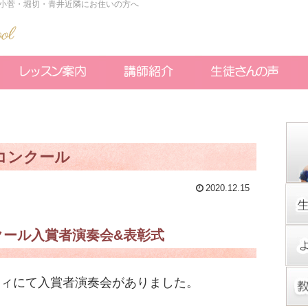
小菅・堀切・青井近隣にお住いの方へ
コンクール
2020.12.15
クール入賞者演奏会&表彰式
ティにて入賞者演奏会がありました。