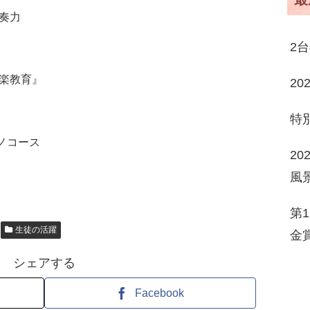
奏力
2
楽教育』
2
特
ノコース
2
風
第
生徒の活躍
金
シェアする
Facebook