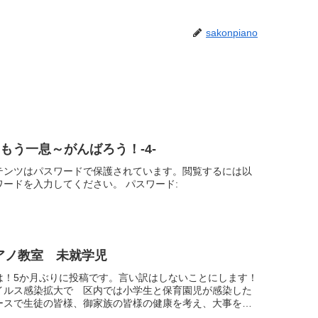
sakonpiano
 もう一息～がんばろう！-4-
テンツはパスワードで保護されています。閲覧するには以
ワードを入力してください。 パスワード:
アノ教室 未就学児
は！5か月ぶりに投稿です。言い訳はしないことにします！
イルス感染拡大で 区内では小学生と保育園児が感染した
ースで生徒の皆様、御家族の皆様の健康を考え、大事を取
お休みをとることとしました。隙間時間が出来投稿を...