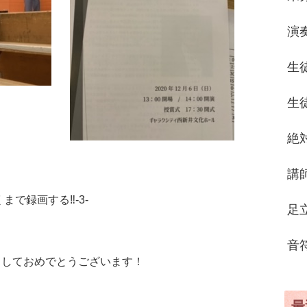
演
生
生
絶
講
まで録画する‼️-3-
足
音
けましておめでとうございます！
最