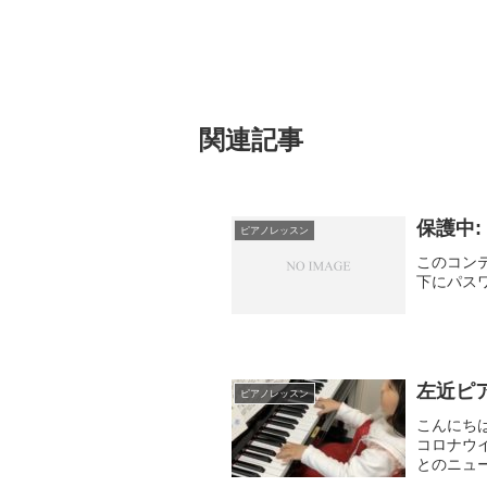
関連記事
保護中:
ピアノレッスン
このコン
下にパス
左近ピ
ピアノレッスン
こんにち
コロナウ
とのニュ
り2週間の