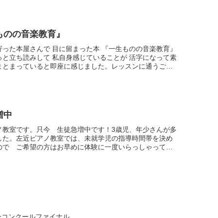
ものの音楽教育』
寄った本屋さんで 目に留まった本 『一生ものの音楽教育』
っと立ち読みして 私自身感じていることが 活字になって素
まとまっていると即座に感じました。レッスンに通うご父
ほしいと思い購入しました。著者は チェロ奏...
増中
ノ教室です。只今 生徒急増中です！3歳児、年少さんが多
した。左近ピアノ教室では、未就学児の指導時間帯を決め
ので ご希望の方はお早めに体験に一度いらっしゃってく
就学児の皆様は 平日の17時までに入室できる方対...
ーコンクールファイナル