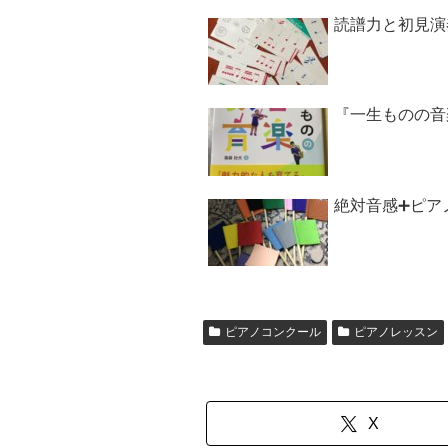
読譜力と初見演
『一生ものの音
絶対音感➕ピア
ピアノコンクール
ピアノレッスン
X