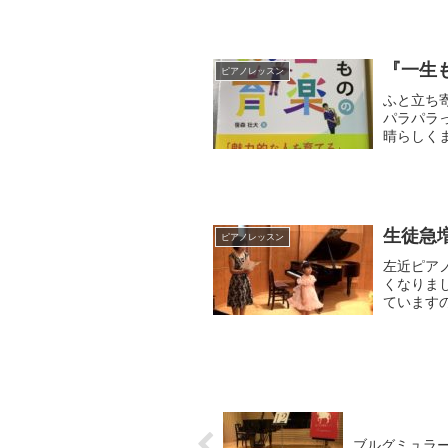
『一生
ピアノレッスン
ふと立ち
パラパラ
晴らしく
兄に読んで
生徒急
ピアノレッスン
左近ピア
くなりま
ています
ださい。未
ブルグミュラ