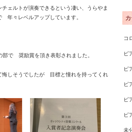
ンチェルトが演奏できるという凄い、うらやま
で 年々レベルアップしています。
カ
コロ
ピ
の部で 奨励賞を頂き表彰されました。
ピ
て悔しそうでしたが 目標と憧れを持ってくれ
ピ
ピ
ピ
未