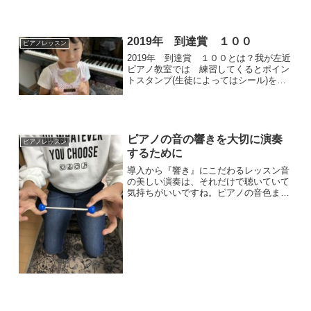
様、御家族の皆様の健康を考え、大事を
取り2週間のお休みをとることとしまし
た。隙間時間が出来投稿を...
2019年 到達賞 １００
ピアノレッスン
2019年 到達賞 １００とは？我が左近
ピアノ教室では 練習してくるとポイン
トスタンプ(生徒によってはシール)を集
めてもらっています。曲が合格した時だ
けでなく、指導した事柄をきちんと練習
した時にもポイントを差し上げていま
す。だいたい1年で１...
ピアノの音の響きを大切に演奏
ピアノレッスン
するために
導入から『響き』にこだわるレッスン音
の美しい演奏は、それだけで聴いていて
気持ちがいいですね。ピアノの音色まで
意識して演奏できる生徒を育てるには、
レッスンの中で、例えば幼児に「これは
汚いから触っちゃだめよ！」「これは危
ないよ！」と、一つ一つ教...