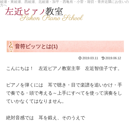
綾瀬・東綾瀬、西綾瀬、北綾瀬・加平・西亀有・小菅・堀切・青井近隣にお住いの
方へ
音符ビッツとは(1)
2019.03.11
2019.06.12
こんにちは！ 左近ピアノ教室主宰 左近智佳子です。
ピアノを弾くには 耳で聴き・目で楽譜を追いかけ・手
で奏でる・頭で考える～上手にすべてを使って演奏をし
ていかなくてはなりません。
絶対音感では 耳を鍛え、そのうえで