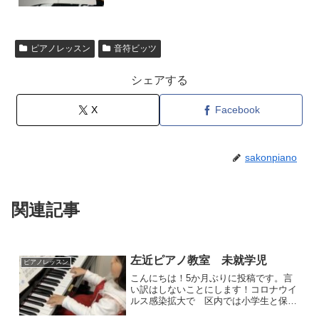
ピアノレッスン
音符ビッツ
シェアする
X
Facebook
sakonpiano
関連記事
左近ピアノ教室 未就学児
ピアノレッスン
こんにちは！5か月ぶりに投稿です。言
い訳はしないことにします！コロナウイ
ルス感染拡大で 区内では小学生と保育
園児が感染したとのニュースで生徒の皆