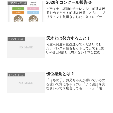
2020年コンクール報告-3-
ピアノコンクール
ピティナ 課題曲チャレンジ 前期＆後
期おめでとう！前期＆後期 ともに ブ
リリアント賞頂きました！久々にピティ
ナコンペティションにチャレンジするこ
とを決めた。しかし コロナ感染のた
め コンペがなくなりがっかりしていた
Cちゃん「課題曲チャレンジ...
天才とは努力すること！
ピアノレッスン
何度も何度も動画送ってくださいまし
た。ドレスも髪もセットしてとても5歳
いやまだ4歳とは思えない！本当に努力
している天才ちゃん！気持ちが伝わりま
す。お聴きください！
優位感覚とは？
ピアノレッスン
「うちの子、お兄ちゃんが弾いているの
を聴いて覚えちゃうの」「よく楽譜を見
なさいって何度言っても・・・」「頭が
固いっていうのか、表現が苦手で、音符
が並んでいるだけの演奏になるの」「も
う、時間がかかって・・・」色んな悩み
があると思いますが、人そ...