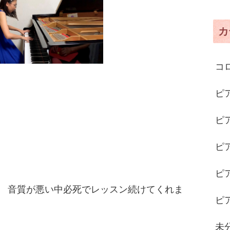
カ
コロ
ピ
ピ
ピ
ピ
で 音質が悪い中必死でレッスン続けてくれま
ピ
！
未