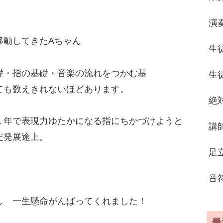
演
移動してきたAちゃん
生
礎・指の基礎・音楽の流れをつかむ基
生
ても数えきれないほどあります。
絶
１年で表現力ゆたかになる指にちかづけようと
講
だ発展途上。
足
音
し 一生懸命がんばってくれました！
最