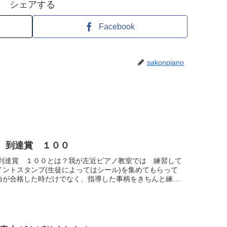
シェアする
Facebook
sakonpiano
年 到達賞 １００
年 到達賞 １００とは？我が左近ピアノ教室では 練習して
イントスタンプ(生徒によってはシール)を集めてもらって
曲が合格した時だけでなく、指導した事柄をきちんと練習
ポイントを差し上げています。だいたい1年で１...