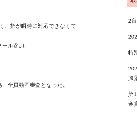
2
硬く、指が瞬時に対応できなくて
2
クール参加。
特
2
風
為 全員動画審査となった。
第
金