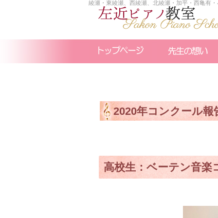
綾瀬・東綾瀬、西綾瀬、北綾瀬・加平・西亀有・
2020年コンクール報告
高校生：ベーテン音楽